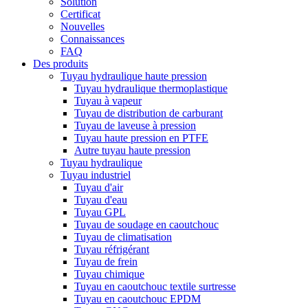
Solution
Certificat
Nouvelles
Connaissances
FAQ
Des produits
Tuyau hydraulique haute pression
Tuyau hydraulique thermoplastique
Tuyau à vapeur
Tuyau de distribution de carburant
Tuyau de laveuse à pression
Tuyau haute pression en PTFE
Autre tuyau haute pression
Tuyau hydraulique
Tuyau industriel
Tuyau d'air
Tuyau d'eau
Tuyau GPL
Tuyau de soudage en caoutchouc
Tuyau de climatisation
Tuyau réfrigérant
Tuyau de frein
Tuyau chimique
Tuyau en caoutchouc textile surtresse
Tuyau en caoutchouc EPDM