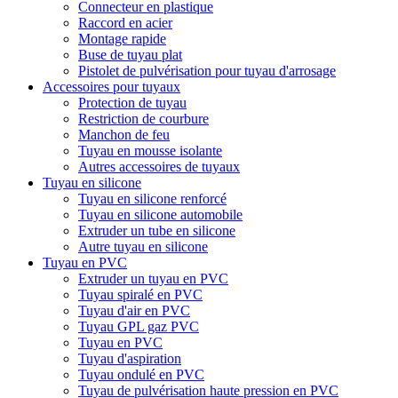
Connecteur en plastique
Raccord en acier
Montage rapide
Buse de tuyau plat
Pistolet de pulvérisation pour tuyau d'arrosage
Accessoires pour tuyaux
Protection de tuyau
Restriction de courbure
Manchon de feu
Tuyau en mousse isolante
Autres accessoires de tuyaux
Tuyau en silicone
Tuyau en silicone renforcé
Tuyau en silicone automobile
Extruder un tube en silicone
Autre tuyau en silicone
Tuyau en PVC
Extruder un tuyau en PVC
Tuyau spiralé en PVC
Tuyau d'air en PVC
Tuyau GPL gaz PVC
Tuyau en PVC
Tuyau d'aspiration
Tuyau ondulé en PVC
Tuyau de pulvérisation haute pression en PVC