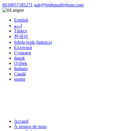
8618057185271
sale@highqualityhose.com
Langue
English
اردو
Türkçe
한국어
Srbija jezik (latinica)
Ελληνικά
Cymraeg
dansk
O'zbek
Italiano
Català
suomi
Accueil
À propos de nous