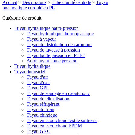
Accueil
>
Des produits
>
Tube d'unité centrale
>
Tuyau
pneumatique enroulé en PU
Catégorie de produit
Tuyau hydraulique haute pression
Tuyau hydraulique thermoplastique
Tuyau à vapeur
Tuyau de distribution de carburant
Tuyau de laveuse à pression
Tuyau haute pression en PTFE
Autre tuyau haute pression
Tuyau hydraulique
Tuyau industriel
Tuyau d'air
Tuyau d'eau
Tuyau GPL
Tuyau de soudage en caoutchouc
Tuyau de climatisation
Tuyau réfrigérant
Tuyau de frein
Tuyau chimique
Tuyau en caoutchouc textile surtresse
Tuyau en caoutchouc EPDM
Tuyau GNC