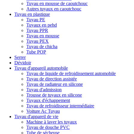
Tuyau en mousse de caoutchouc
Autres tuyaux en caoutchouc
Tuyau en plastique
Tuyau PE
Tuyaux en pehd
Tuyau PPR
Tuyau en mousse
Tuyau PEX
Tuyau de chicha
Tube POP
Serrer
Dévidoir
Tuyau d'appareil automobile
Tuyau de liquide de refroidissement automobile
Tuyau de direction assistée
Tuyau de radiateur en silicone
Tuyau d'admission
Trousse de tuyaux en silicone
Tuyaux d'échappement
Tuyau de refroidisseur intermédiaire
Voiture Ac Tuyau
Tuyau d'appareil de vie
Machine à laver les tuyaux
Tuyau de douche PVC
Tube de sécheuse