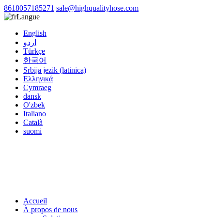
8618057185271
sale@highqualityhose.com
Langue
English
اردو
Türkçe
한국어
Srbija jezik (latinica)
Ελληνικά
Cymraeg
dansk
O'zbek
Italiano
Català
suomi
Accueil
À propos de nous