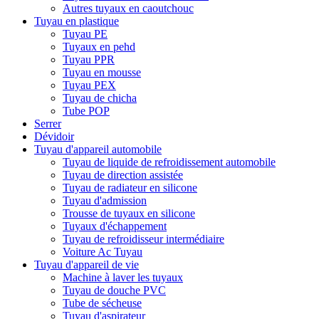
Autres tuyaux en caoutchouc
Tuyau en plastique
Tuyau PE
Tuyaux en pehd
Tuyau PPR
Tuyau en mousse
Tuyau PEX
Tuyau de chicha
Tube POP
Serrer
Dévidoir
Tuyau d'appareil automobile
Tuyau de liquide de refroidissement automobile
Tuyau de direction assistée
Tuyau de radiateur en silicone
Tuyau d'admission
Trousse de tuyaux en silicone
Tuyaux d'échappement
Tuyau de refroidisseur intermédiaire
Voiture Ac Tuyau
Tuyau d'appareil de vie
Machine à laver les tuyaux
Tuyau de douche PVC
Tube de sécheuse
Tuyau d'aspirateur