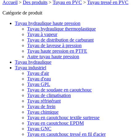
Accueil
>
Des produits
>
Tuyau en PVC
>
Tuyau tressé en PVC
Catégorie de produit
Tuyau hydraulique haute pression
Tuyau hydraulique thermoplastique
Tuyau à vapeur
Tuyau de distribution de carburant
Tuyau de laveuse à pression
Tuyau haute pression en PTFE
Autre tuyau haute pression
Tuyau hydraulique
Tuyau industriel
Tuyau d'air
Tuyau d'eau
Tuyau GPL
Tuyau de soudage en caoutchouc
Tuyau de climatisation
Tuyau réfrigérant
Tuyau de frein
Tuyau chimique
Tuyau en caoutchouc textile surtresse
Tuyau en caoutchouc EPDM
Tuyau GNC
Tuyau en caoutchouc tressé en fil d'acier