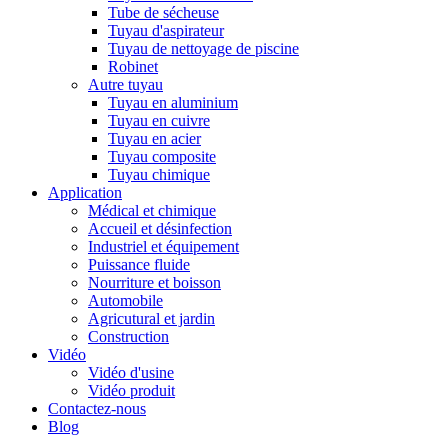
Tube de sécheuse
Tuyau d'aspirateur
Tuyau de nettoyage de piscine
Robinet
Autre tuyau
Tuyau en aluminium
Tuyau en cuivre
Tuyau en acier
Tuyau composite
Tuyau chimique
Application
Médical et chimique
Accueil et désinfection
Industriel et équipement
Puissance fluide
Nourriture et boisson
Automobile
Agricutural et jardin
Construction
Vidéo
Vidéo d'usine
Vidéo produit
Contactez-nous
Blog