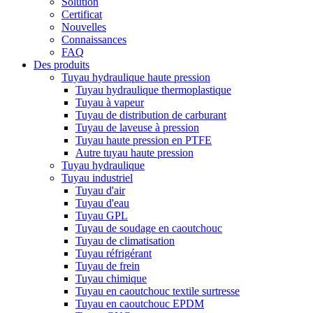
Solution
Certificat
Nouvelles
Connaissances
FAQ
Des produits
Tuyau hydraulique haute pression
Tuyau hydraulique thermoplastique
Tuyau à vapeur
Tuyau de distribution de carburant
Tuyau de laveuse à pression
Tuyau haute pression en PTFE
Autre tuyau haute pression
Tuyau hydraulique
Tuyau industriel
Tuyau d'air
Tuyau d'eau
Tuyau GPL
Tuyau de soudage en caoutchouc
Tuyau de climatisation
Tuyau réfrigérant
Tuyau de frein
Tuyau chimique
Tuyau en caoutchouc textile surtresse
Tuyau en caoutchouc EPDM